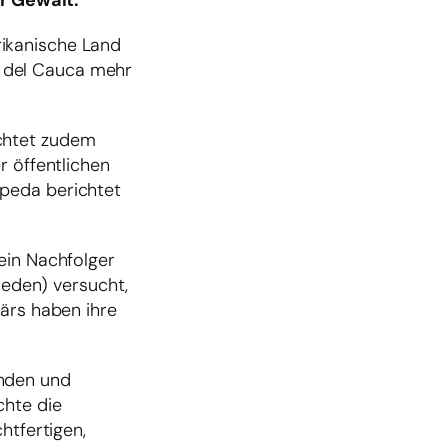
r Gewalt.
rikanische Land
e del Cauca mehr
ichtet zudem
r öffentlichen
epeda berichtet
ein Nachfolger
ieden) versucht,
tärs haben ihre
anden und
chte die
htfertigen,