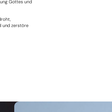
igung Gottes und
droht,
id und zerstöre