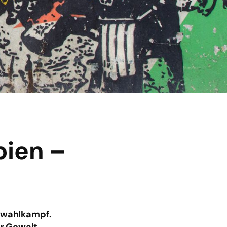
bien –
swahlkampf.