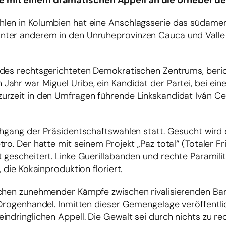
e mit einem dramatischen Appell an die Urheber de
hlen in Kolumbien hat eine Anschlagsserie das südame
nter anderem in den Unruheprovinzen Cauca und Vall
n des rechtsgerichteten Demokratischen Zentrums, ber
hr war Miguel Uribe, ein Kandidat der Partei, bei eine
urzeit in den Umfragen führende Linkskandidat Iván C
chgang der Präsidentschaftswahlen statt. Gesucht wird 
ro. Der hatte mit seinem Projekt „Paz total“ (Totaler Fr
 gescheitert. Linke Guerillabanden und rechte Paramili
 die Kokainproduktion floriert.
eichen zunehmender Kämpfe zwischen rivalisierenden B
 Drogenhandel. Inmitten dieser Gemengelage veröffentli
ndringlichen Appell. Die Gewalt sei durch nichts zu rec