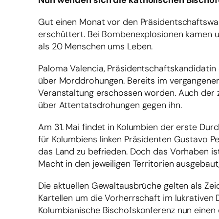
Nun wenden sich die katholischen Bischöf
Gut einen Monat vor den Präsidentschaftswa
erschüttert. Bei Bombenexplosionen kamen u
als 20 Menschen ums Leben.
Paloma Valencia, Präsidentschaftskandidati
über Morddrohungen. Bereits im vergangenen Ja
Veranstaltung erschossen worden. Auch der z
über Attentatsdrohungen gegen ihn.
Am 31. Mai findet in Kolumbien der erste Dur
für Kolumbiens linken Präsidenten Gustavo Pet
das Land zu befrieden. Doch das Vorhaben ist
Macht in den jeweiligen Territorien ausgebaut,
Die aktuellen Gewaltausbrüche gelten als Z
Kartellen um die Vorherrschaft im lukrativen
Kolumbianische Bischofskonferenz nun einen ei