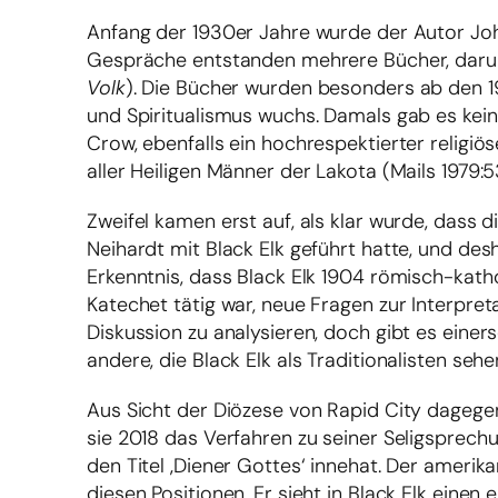
Anfang der 1930er Jahre wurde der Autor Joh
Gespräche entstanden mehrere Bücher, darun
Volk
). Die Bücher wurden besonders ab den 1
und Spiritualismus wuchs. Damals gab es kei
Crow, ebenfalls ein hochrespektierter religiö
aller Heiligen Männer der Lakota (Mails 1979:5
Zweifel kamen erst auf, als klar wurde, dass 
Neihardt mit Black Elk geführt hatte, und de
Erkenntnis, dass Black Elk 1904 römisch-kat
Katechet tätig war, neue Fragen zur Interpretat
Diskussion zu analysieren, doch gibt es einers
andere, die Black Elk als Traditionalisten seh
Aus Sicht der Diözese von Rapid City dagege
sie 2018 das Verfahren zu seiner Seligsprech
den Titel ‚Diener Gottes‘ innehat. Der amerik
diesen Positionen. Er sieht in Black Elk einen 