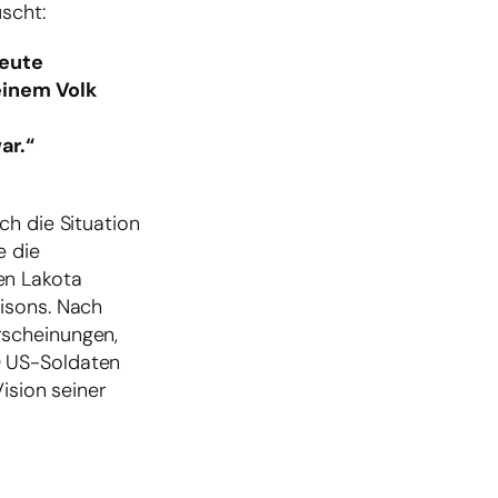
scht:
Leute
einem Volk
r
ar.“
ch die Situation
e die
en Lakota
isons. Nach
Erscheinungen,
0 US-Soldaten
ision seiner