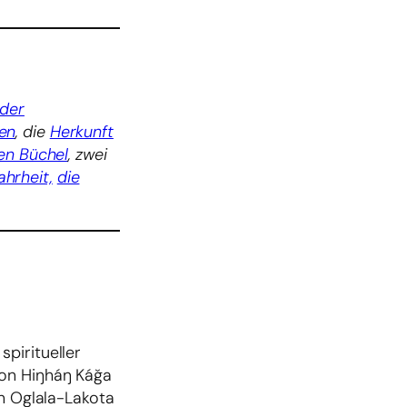
 der
en
, die
Herkunft
en Büchel
, zwei
hrheit,
die
piritueller
ion Hiŋháŋ Káǧa
en Oglala-Lakota