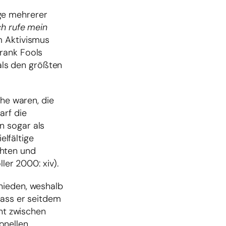
ge mehrerer
ch rufe mein
m Aktivismus
rank Fools
 als den größten
che waren, die
arf die
n sogar als
elfältige
chten und
ler 2000: xiv).
hieden, weshalb
dass er seitdem
eht zwischen
ionellen