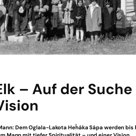
Elk – Auf der Suche
Vision
ger Mann: Dem Oglala-Lakota Heȟáka Sápa werden bis 
 Mann mit tiefer Spiritualität – und einer Vision.