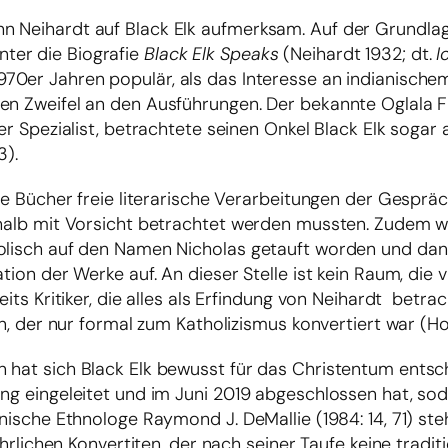
n Neihardt auf Black Elk aufmerksam. Auf der Grundla
ter die Biografie
Black Elk Speaks
(Neihardt 1932; dt.
I
970er Jahren populär, als das Interesse an indianische
nen Zweifel an den Ausführungen. Der bekannte Oglala F
ser Spezialist, betrachtete seinen Onkel Black Elk sogar
3).
die Bücher freie literarische Verarbeitungen der Gesprä
shalb mit Vorsicht betrachtet werden mussten. Zudem w
holisch auf den Namen Nicholas getauft worden und dan
ion der Werke auf. An dieser Stelle ist kein Raum, die vi
eits Kritiker, die alles als Erfindung von Neihardt betra
en, der nur formal zum Katholizismus konvertiert war (Hol
n hat sich Black Elk bewusst für das Christentum entsc
ung eingeleitet und im Juni 2019 abgeschlossen hat, so
anische Ethnologe Raymond J. DeMallie (1984: 14, 71) st
ehrlichen Konvertiten, der nach seiner Taufe keine tradit