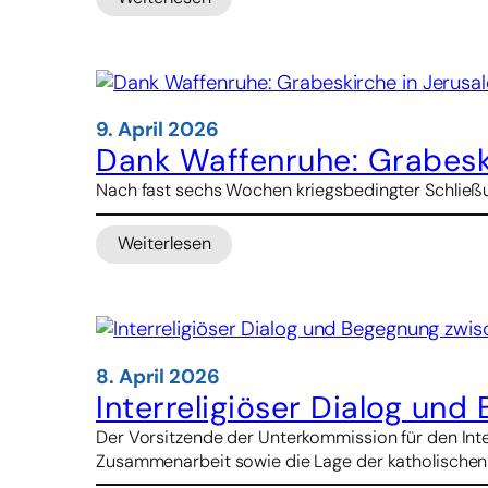
deutlich
:
Menschenrechtler
werfen
Sudans
Armee
Folter
9. April 2026
und
Dank Waffenruhe: Grabesk
Misshandlung
Nach fast sechs Wochen kriegsbedingter Schließung
vor
Weiterlesen
:
Dank
Waffenruhe:
Grabeskirche
in
Jerusalem
8. April 2026
wieder
Interreligiöser Dialog un
geöffnet
Der Vorsitzende der Unterkommission für den Inter
Zusammenarbeit sowie die Lage der katholischen