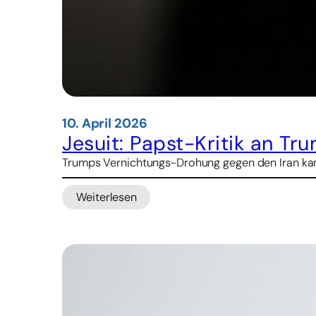
10. April 2026
Jesuit: Papst-Kritik an T
Trumps Vernichtungs-Drohung gegen den Iran kam im
Weiterlesen
:
Jesuit:
Papst-
Kritik
an
Trump
war
außergewöhnlicher