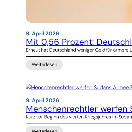
9. April 2026
Mit 0,56 Prozent: Deutsch
Erneut hat Deutschland weniger Geld für ärmere Lä
Weiterlesen
:
Mit
0,56
Prozent:
Deutschland
verfehlt
9. April 2026
UN-
Menschenrechtler werfen 
Ziel
Kurz vor Beginn des vierten Kriegsjahres im Suda
für
Entwicklungsausgaben
Weiterlesen