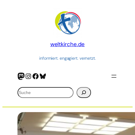
Zum
Inhalt
springen
weltkirche.de
informiert. engagiert. vernetzt.
Mastodon
Instagram
Facebook
Bluesky
Suchen