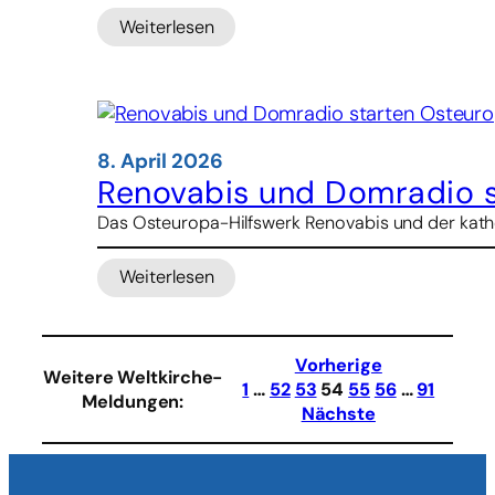
Weiterlesen
:
Interreligiöser
Dialog
und
Begegnung
zwischen
8. April 2026
den
Renovabis und Domradio 
Religionen
Das Osteuropa-Hilfswerk Renovabis und der kathol
–
Weltkirche-
Weiterlesen
Bischof
:
Meier
Renovabis
in
und
Sarajevo
Domradio
Vorherige
Weitere Weltkirche-
starten
1
…
52
53
54
55
56
…
91
Meldungen
:
Osteuropa-
Nächste
Podcast