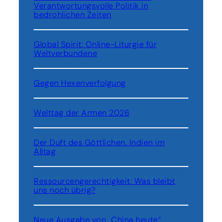
n
e
Verantwortungsvolle Politik in
u
e
bedrohlichen Zeiten
c
n
r
h
g
i
t
a
Global Spirit: Online-Liturgie für
h
i
u
Weltverbundene
r
g
s
V
k
g
i
e
Gegen Hexenverfolgung
e
e
i
w
r
t
e
t
Welttag der Armen 2026
i
i
e
m
t
l
G
e
Der Duft des Göttlichen. Indien im
l
e
t
Alltag
e
s
b
u
e
n
Ressourcengerechtigkeit: Was bleibt
n
uns noch übrig?
d
s
h
w
e
Neue Ausgabe von „China heute“
e