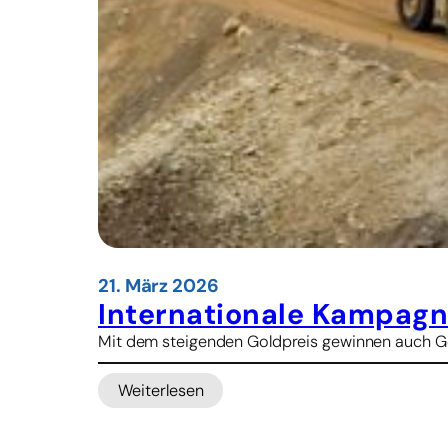
k
o
n
e
C
é
s
a
r
C
h
á
v
21. März 2026
e
Internationale Kampagn
z
Mit dem steigenden Goldpreis gewinnen auch Gol
Weiterlesen
:
I
n