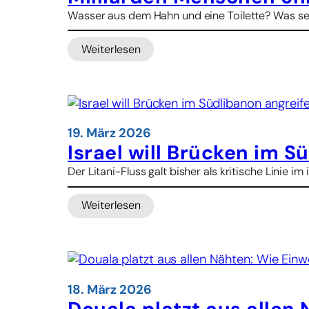
r
Wasser aus dem Hahn und eine Toilette? Was selbs
n
a
Weiterlesen
c
:
h
M
R
i
o
l
m
l
i
19. März 2026
a
Israel will Brücken im 
r
Der Litani-Fluss galt bisher als kritische Linie im
d
e
Weiterlesen
n
:
M
I
e
s
n
r
s
a
c
e
18. März 2026
h
l