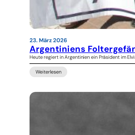
23. März 2026
Argentiniens Foltergefä
Heute regiert in Argentinien ein Präsident im El
Weiterlesen
:
A
r
g
e
n
t
i
n
i