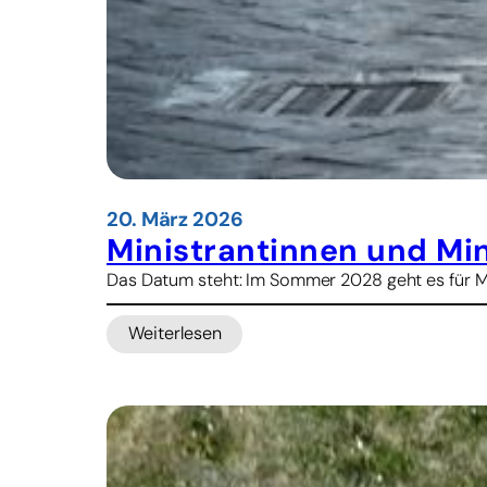
r
i
e
s
t
e
r
n
w
e
20. März 2026
i
Ministrantinnen und Mi
h
Das Datum steht: Im Sommer 2028 geht es für Me
e
n
Weiterlesen
:
M
i
n
i
s