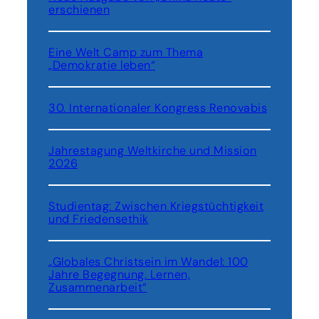
i
erschienen
r
t
t
s
e
b
Eine Welt Camp zum Thema
r
e
„Demokratie leben“
m
r
a
e
c
30. Internationaler Kongress Renovabis
i
h
c
e
h
Jahrestagung Weltkirche und Mission
n
2026
Studientag: Zwischen Kriegstüchtigkeit
und Friedensethik
„Globales Christsein im Wandel: 100
Jahre Begegnung, Lernen,
Zusammenarbeit“