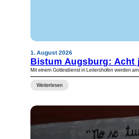
5
0
.
0
0
0
B
e
1. August 2026
s
Bistum Augsburg: Acht j
u
Mit einem Gottesdienst in Leitershofen werden a
c
h
Weiterlesen
e
:
r
B
i
s
t
u
m
A