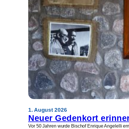
a
c
h
s
e
n
e
t
r
e
t
e
n
W
e
l
t
f
1. August 2026
r
Neuer Gedenkort erinner
e
Vor 50 Jahren wurde Bischof Enrique Angelelli ermo
i