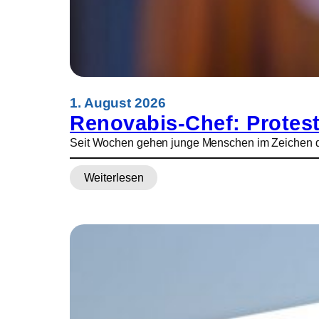
r
t
y
r
e
r
b
1. August 2026
i
Renovabis-Chef: Protest
s
Seit Wochen gehen junge Menschen im Zeichen des 
c
h
Weiterlesen
o
:
f
R
A
e
n
n
g
o
e
v
l
a
e
b
l
i