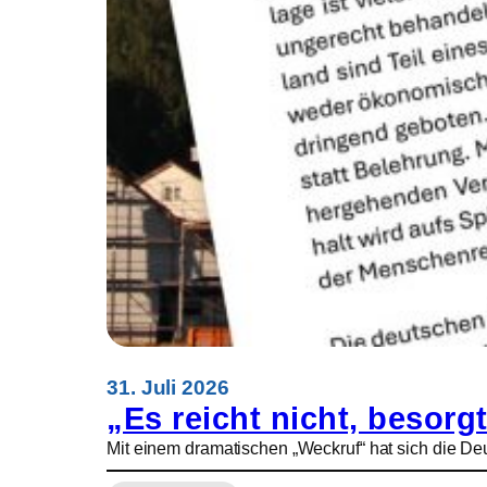
a
n
i
e
n
s
i
n
d
W
e
c
k
r
u
f
f
31. Juli 2026
ü
„Es reicht nicht, besorgt
r
Mit einem dramatischen „Weckruf“ hat sich die Deu
E
u