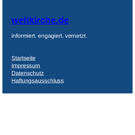
e
n
weltkirche.de
w
i
r
informiert. engagiert. vernetzt.
a
u
f
Startseite
P
Impressum
u
m
Datenschutz
p
Haftungsausschluss
“