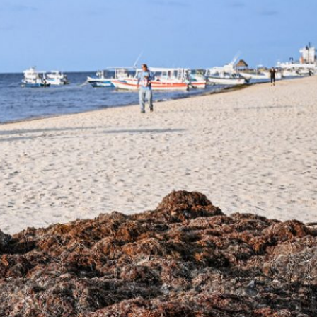
Kampagnen &
Publikationen
Nothilfe für Erdbebenopfer in
Venezuela
Enzyklika „Magnifica humanitas“
jetzt auch als Broschüre
Kolping-Weltgespräche – Jetzt
erst recht! Starkes Engagement
in stürmischen Zeiten
Kolumbien nach den
Präsidentschaftswahlen