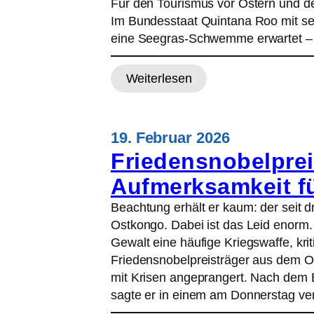
Für den Tourismus vor Ostern und de
Im Bundesstaat Quintana Roo mit s
eine Seegras-Schwemme erwartet – 
Weiterlesen
:
S
e
19. Februar 2026
e
Friedensnobelprei
g
r
Aufmerksamkeit f
a
Beachtung erhält er kaum: der seit 
s
Ostkongo. Dabei ist das Leid enorm.
-
Gewalt eine häufige Kriegswaffe, kr
P
Friedensnobelpreisträger aus dem 
l
mit Krisen angeprangert. Nach dem
a
sagte er in einem am Donnerstag ve
g
e