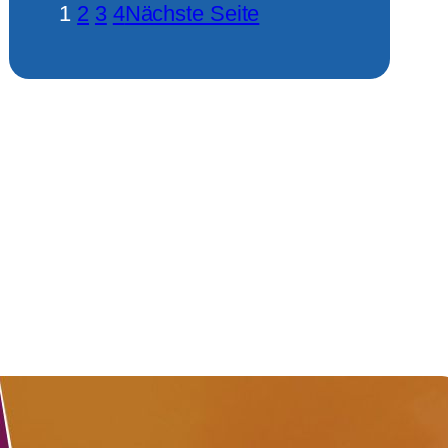
1
2
3
4
Nächste Seite