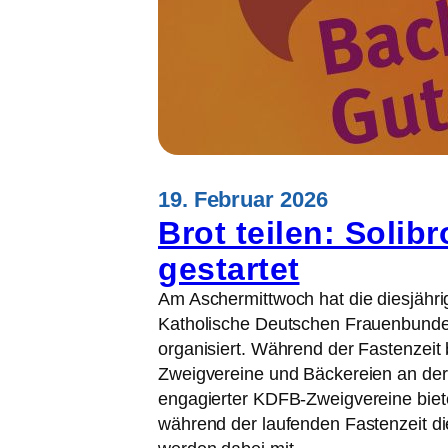
m
n
e
K
r
u
k
b
s
a
a
-
m
K
k
19. Februar 2026
r
e
i
Brot teilen: Solib
i
s
gestartet
t
e
f
Am Aschermittwoch hat die diesjähri
ü
Katholische Deutschen Frauenbundes
r
organisiert. Während der Fastenzeit
K
Zweigvereine und Bäckereien an der So
r
engagierter KDFB-Zweigvereine biete
i
während der laufenden Fastenzeit di
e