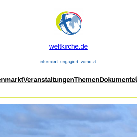
weltkirche.de
informiert. engagiert. vernetzt.
enmarkt
Veranstaltungen
Themen
Dokumente