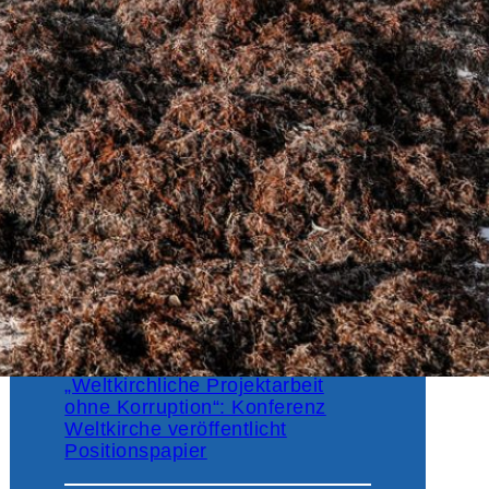
Gegen Hexenverfolgung
Kurzfassung des Weltsynoden-
Abschlussdokuments
veröffentlicht
Seminarreihe Gesundheit als
Querschnittsthema
Foto-Ausstellung zum Thema
„Hexenwahn“
„Weltkirchliche Projektarbeit
ohne Korruption“: Konferenz
Weltkirche veröffentlicht
Positionspapier