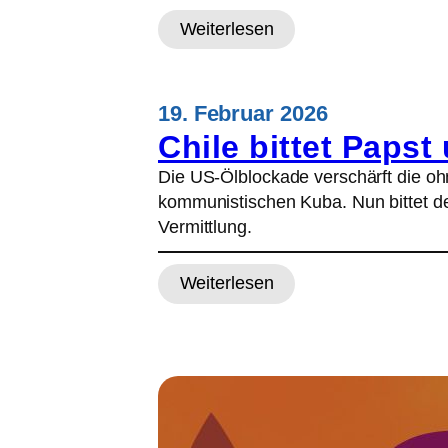
a
Weiterlesen
:
n
F
M
r
e
19. Februar 2026
i
x
Chile bittet Papst
e
i
d
k
Die US-Ölblockade verschärft die o
e
o
kommunistischen Kuba. Nun bittet de
n
s
Vermittlung.
s
S
n
t
Weiterlesen
o
:
r
b
C
ä
e
h
n
l
i
d
p
l
e
r
e
n
e
b