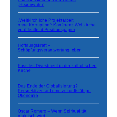
e
„Hexenwahn“
u
t
e
„Weltkirchliche Projektarbeit
ohne Korruption“: Konferenz Weltkirche
l
veröffentlicht Positionspapier
e
b
e
Hoffnungskraft –
n
Schöpfungsverantwortung leben
w
i
Fossiles Divestment in der katholischen
r
Kirche
a
u
f
Das Ende der Globalisierung?
P
Perspektiven auf eine zukunftsfähige
u
Ökonomie
m
p
Oscar Romero – Wenn Spiritualität
“
praktisch wird