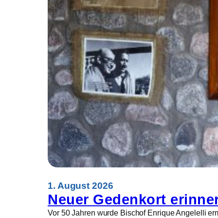
a
c
h
s
e
n
e
t
r
e
t
e
n
W
e
l
t
f
1. August 2026
r
Neuer Gedenkort erinner
e
Vor 50 Jahren wurde Bischof Enrique Angelelli ermo
i