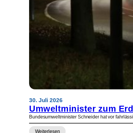
e
w
e
i
h
t
30. Juli 2026
Umweltminister zum Erd
Bundesumweltminister Schneider hat vor fahrläss
Weiterlesen