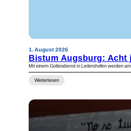
5
0
.
0
0
0
B
e
1. August 2026
s
Bistum Augsburg: Acht j
u
Mit einem Gottesdienst in Leitershofen werden a
c
h
Weiterlesen
e
:
r
B
i
s
t
u
m
A