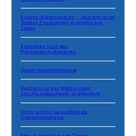
ü
b
Kolping-Weltgespräche – Jetzt erst recht!
e
Starkes Engagement in stürmischen
r
Zeiten
l
a
s
Kolumbien nach den
Präsidentschaftswahlen
t
u
n
Gegen Hexenverfolgung
g
s
t
Kurzfassung des Weltsynoden-
a
Abschlussdokuments veröffentlicht
g
:
Seminarreihe Gesundheit als
„
Querschnittsthema
A
b
h
Foto-Ausstellung zum Thema