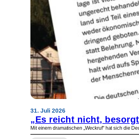
a
n
i
e
n
s
i
n
d
W
e
c
k
r
u
f
f
31. Juli 2026
ü
„Es reicht nicht, besorgt
r
Mit einem dramatischen „Weckruf“ hat sich die Deu
E
u