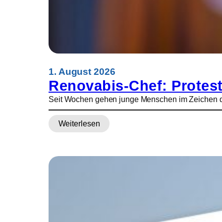
r
t
y
r
e
r
b
1. August 2026
i
Renovabis-Chef: Protest
s
Seit Wochen gehen junge Menschen im Zeichen des 
c
h
Weiterlesen
o
:
f
R
A
e
n
n
g
o
e
v
l
a
e
b
l
i